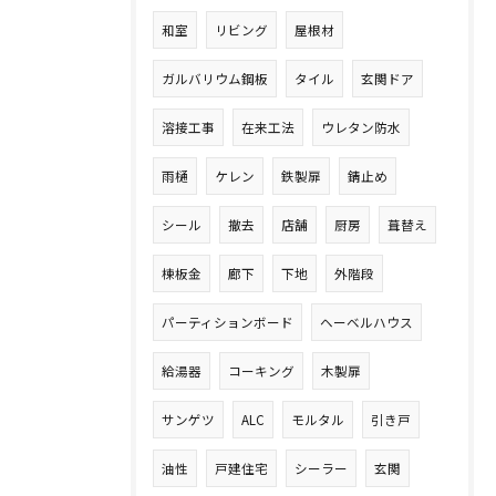
和室
リビング
屋根材
ガルバリウム鋼板
タイル
玄関ドア
溶接工事
在来工法
ウレタン防水
雨樋
ケレン
鉄製扉
錆止め
シール
撤去
店舗
厨房
葺替え
棟板金
廊下
下地
外階段
パーティションボード
ヘーベルハウス
給湯器
コーキング
木製扉
サンゲツ
ALC
モルタル
引き戸
油性
戸建住宅
シーラー
玄関