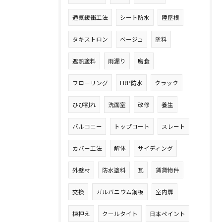
通気緩衝工法
シート防水
陸屋根
タキストロン
ベージュ
塗料
遮熱塗料
雨漏り
腐食
フローリング
FRP防水
クラック
ひび割れ
洗面室
改修
養生
バルコニー
トップコート
スレート
カバー工法
解体
サイディング
外壁材
防水塗料
瓦
賃貸物件
交換
ガルバニウム鋼板
室内扉
棟押え
クールタイト
日本ペイント