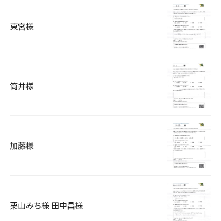
東宮様
筒井様
加藤様
栗山みち様 田中昌様