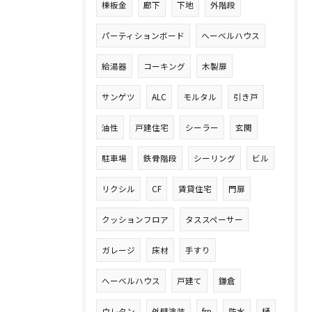
棟板金
廊下
下地
外階段
パーティションボード
ヘーベルハウス
給湯器
コーキング
木製扉
サンゲツ
ALC
モルタル
引き戸
油性
戸建住宅
シーラー
玄関
駐車場
鉄骨階段
シーリング
ビル
リクシル
CF
賃貸住宅
門扉
クッションフロア
タススペーサー
ガレージ
床材
手すり
へーベルハウス
戸建て
鎌倉
ウレタン
外壁塗装
frp
防水
樋