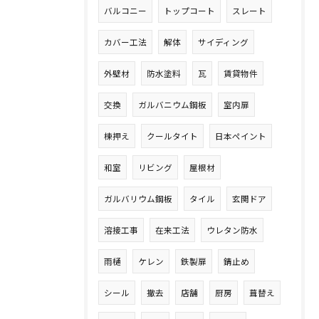
バルコニー
トップコート
スレート
カバー工法
解体
サイディング
外壁材
防水塗料
瓦
賃貸物件
交換
ガルバニウム鋼板
室内扉
棟押え
クールタイト
日本ペイント
和室
リビング
屋根材
ガルバリウム鋼板
タイル
玄関ドア
溶接工事
在来工法
ウレタン防水
雨樋
ケレン
鉄製扉
錆止め
シール
撤去
店舗
厨房
葺替え