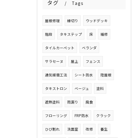
タグ
Tags
屋根修理
縁切り
ウッドデッキ
階段
タキステップ
床
補修
タイルカーペット
ベランダ
サラセーヌ
屋上
フェンス
通気緩衝工法
シート防水
陸屋根
タキストロン
ベージュ
塗料
遮熱塗料
雨漏り
腐食
フローリング
FRP防水
クラック
ひび割れ
洗面室
改修
養生