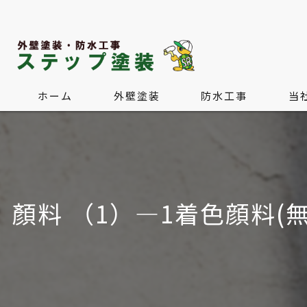
ホーム
外壁塗装
防水工事
当
屋根塗装・屋根葺き替え
水回
内装
顏料 （1）―1着色顔料(無機顔
外構