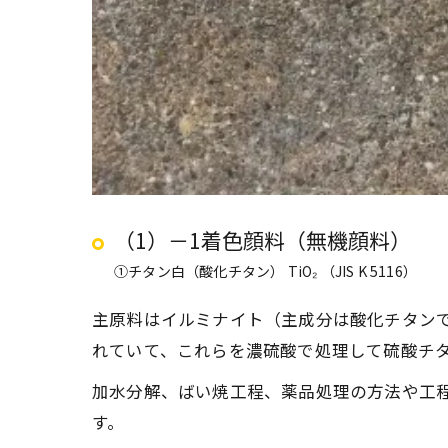
（1）－1着色顔料（無機顔料）
①チタン白（酸化チタン） TiO₂ （JIS K 5116）
主原料はイルミナイト（主成分は酸化チタンで
れていて、これらを濃硫酸で処理して硫酸チ
加水分解、ばい焼工程、薬品処理の方法や工
す。