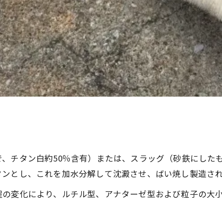
、チタン白約50％含有）または、スラッグ（砂鉄にしたも
タンとし、これを加水分解して沈澱させ、ばい焼し製造さ
程の変化により、ルチル型、アナターゼ型および粒子の大