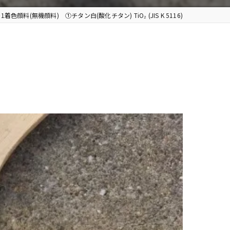
着色顔料(無機顔料) ①チタン白(酸化チタン) TiO₂ (JIS K 5116)