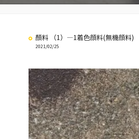
顏料 （1）―1着色顔料(無機顔料) ①チタ
2021/02/25