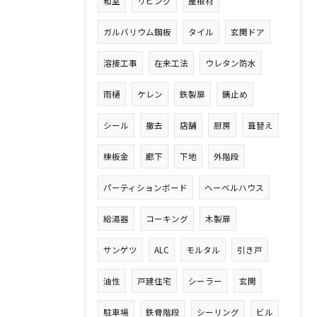
和室
リビング
屋根材
ガルバリウム鋼板
タイル
玄関ドア
溶接工事
在来工法
ウレタン防水
雨樋
ケレン
鉄製扉
錆止め
シール
撤去
店舗
厨房
葺替え
棟板金
廊下
下地
外階段
パーティションボード
ヘーベルハウス
給湯器
コーキング
木製扉
サンゲツ
ALC
モルタル
引き戸
油性
戸建住宅
シーラー
玄関
駐車場
鉄骨階段
シーリング
ビル