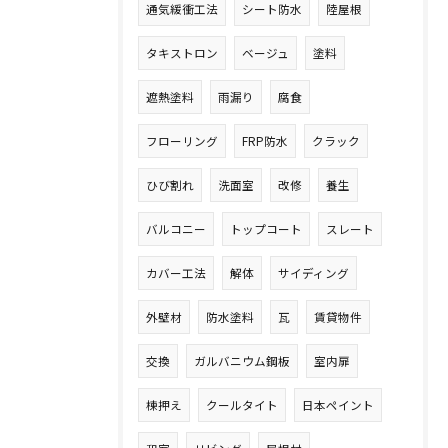
通気緩衝工法
シート防水
陸屋根
タキストロン
ベージュ
塗料
遮熱塗料
雨漏り
腐食
フローリング
FRP防水
クラック
ひび割れ
洗面室
改修
養生
バルコニー
トップコート
スレート
カバー工法
解体
サイディング
外壁材
防水塗料
瓦
賃貸物件
交換
ガルバニウム鋼板
室内扉
棟押え
クールタイト
日本ペイント