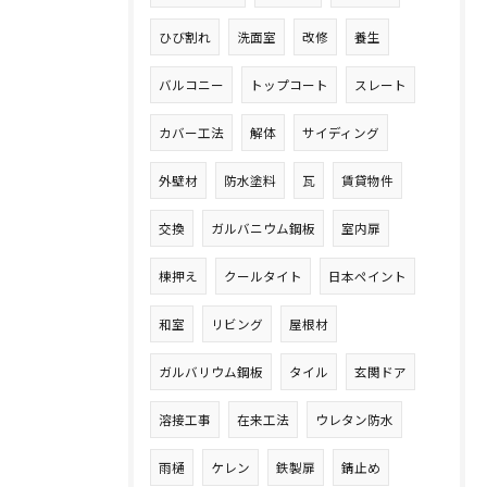
ひび割れ
洗面室
改修
養生
バルコニー
トップコート
スレート
カバー工法
解体
サイディング
外壁材
防水塗料
瓦
賃貸物件
交換
ガルバニウム鋼板
室内扉
棟押え
クールタイト
日本ペイント
和室
リビング
屋根材
ガルバリウム鋼板
タイル
玄関ドア
溶接工事
在来工法
ウレタン防水
雨樋
ケレン
鉄製扉
錆止め