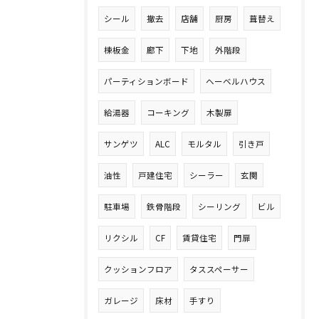
シール
撤去
店舗
厨房
葺替え
棟板金
廊下
下地
外階段
パーティションボード
ヘーベルハウス
給湯器
コーキング
木製扉
サンゲツ
ALC
モルタル
引き戸
油性
戸建住宅
シーラー
玄関
駐車場
鉄骨階段
シーリング
ビル
リクシル
CF
賃貸住宅
門扉
クッションフロア
タススペーサー
ガレージ
床材
手すり