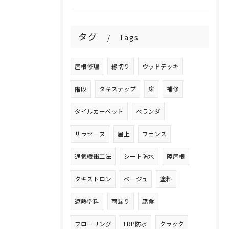
タグ
Tags
屋根修理
縁切り
ウッドデッキ
階段
タキステップ
床
補修
タイルカーペット
ベランダ
サラセーヌ
屋上
フェンス
通気緩衝工法
シート防水
陸屋根
タキストロン
ベージュ
塗料
遮熱塗料
雨漏り
腐食
フローリング
FRP防水
クラック