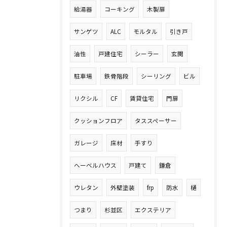
給湯器
コーキング
木製扉
サンゲツ
ALC
モルタル
引き戸
油性
戸建住宅
シーラー
玄関
駐車場
鉄骨階段
シーリング
ビル
リクシル
CF
賃貸住宅
門扉
クッションフロア
タススペーサー
ガレージ
床材
手すり
へーベルハウス
戸建て
鎌倉
ウレタン
外壁塗装
frp
防水
樋
つまり
杉並区
エクステリア