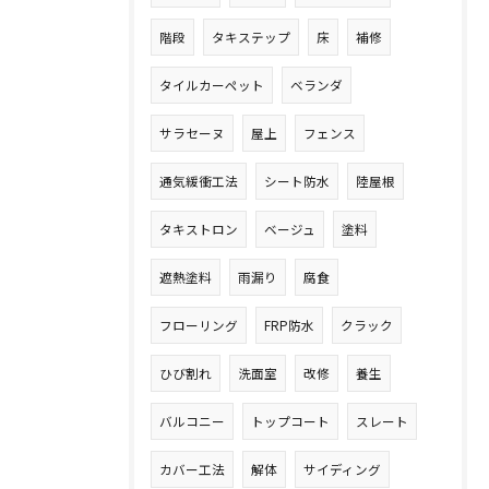
階段
タキステップ
床
補修
タイルカーペット
ベランダ
サラセーヌ
屋上
フェンス
通気緩衝工法
シート防水
陸屋根
タキストロン
ベージュ
塗料
遮熱塗料
雨漏り
腐食
フローリング
FRP防水
クラック
ひび割れ
洗面室
改修
養生
バルコニー
トップコート
スレート
カバー工法
解体
サイディング