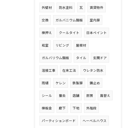
外壁材
防水塗料
瓦
賃貸物件
交換
ガルバニウム鋼板
室内扉
棟押え
クールタイト
日本ペイント
和室
リビング
屋根材
ガルバリウム鋼板
タイル
玄関ドア
溶接工事
在来工法
ウレタン防水
雨樋
ケレン
鉄製扉
錆止め
シール
撤去
店舗
厨房
葺替え
棟板金
廊下
下地
外階段
パーティションボード
ヘーベルハウス