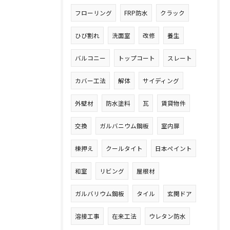
フローリング
FRP防水
クラック
ひび割れ
洗面室
改修
養生
バルコニー
トップコート
スレート
カバー工法
解体
サイディング
外壁材
防水塗料
瓦
賃貸物件
交換
ガルバニウム鋼板
室内扉
棟押え
クールタイト
日本ペイント
和室
リビング
屋根材
ガルバリウム鋼板
タイル
玄関ドア
溶接工事
在来工法
ウレタン防水