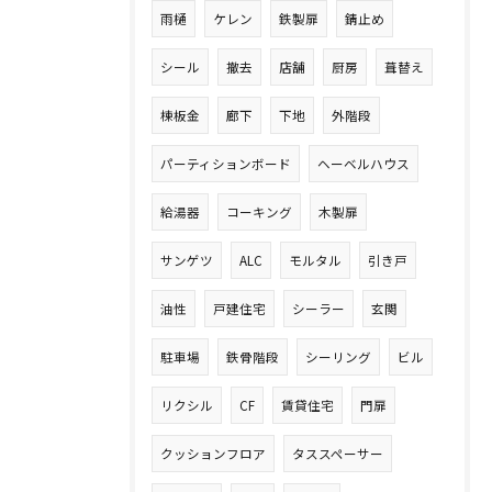
雨樋
ケレン
鉄製扉
錆止め
シール
撤去
店舗
厨房
葺替え
棟板金
廊下
下地
外階段
パーティションボード
ヘーベルハウス
給湯器
コーキング
木製扉
サンゲツ
ALC
モルタル
引き戸
油性
戸建住宅
シーラー
玄関
駐車場
鉄骨階段
シーリング
ビル
リクシル
CF
賃貸住宅
門扉
クッションフロア
タススペーサー