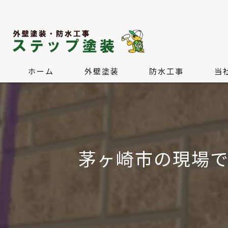
ホーム
外壁塗装
防水工事
当
屋根塗装・屋根葺き替え
水回
内装
茅ヶ崎市の現場
外構