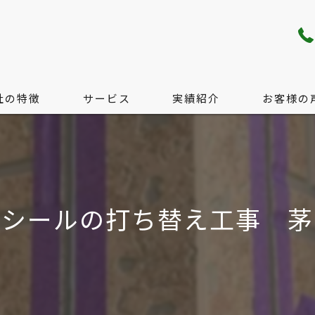
社の特徴
サービス
実績紹介
お客様の
り・配管工事
サービス
工事
料金の目安
でシールの打ち替え工事 茅
工事
無料現地調査のご案内