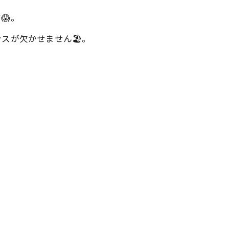
😱。
が欠かせません🏖️。