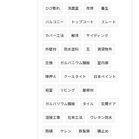
ひび割れ
洗面室
改修
養生
バルコニー
トップコート
スレート
カバー工法
解体
サイディング
外壁材
防水塗料
瓦
賃貸物件
交換
ガルバニウム鋼板
室内扉
棟押え
クールタイト
日本ペイント
和室
リビング
屋根材
ガルバリウム鋼板
タイル
玄関ドア
溶接工事
在来工法
ウレタン防水
雨樋
ケレン
鉄製扉
錆止め