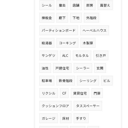
シール
撤去
店舗
厨房
葺替え
棟板金
廊下
下地
外階段
パーティションボード
ヘーベルハウス
給湯器
コーキング
木製扉
サンゲツ
ALC
モルタル
引き戸
油性
戸建住宅
シーラー
玄関
駐車場
鉄骨階段
シーリング
ビル
リクシル
CF
賃貸住宅
門扉
クッションフロア
タススペーサー
ガレージ
床材
手すり