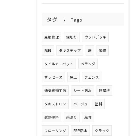
タグ
Tags
屋根修理
縁切り
ウッドデッキ
階段
タキステップ
床
補修
タイルカーペット
ベランダ
サラセーヌ
屋上
フェンス
通気緩衝工法
シート防水
陸屋根
タキストロン
ベージュ
塗料
遮熱塗料
雨漏り
腐食
フローリング
FRP防水
クラック