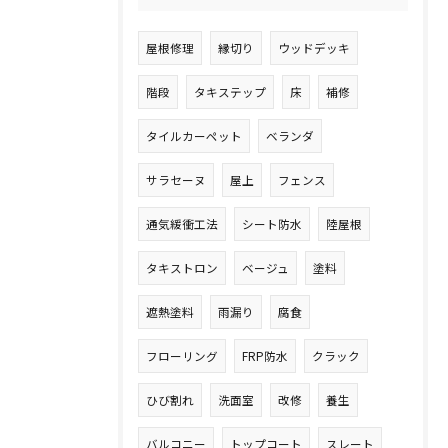
屋根修理
縁切り
ウッドデッキ
階段
タキステップ
床
補修
タイルカーペット
ベランダ
サラセーヌ
屋上
フェンス
通気緩衝工法
シート防水
陸屋根
タキストロン
ベージュ
塗料
遮熱塗料
雨漏り
腐食
フローリング
FRP防水
クラック
ひび割れ
洗面室
改修
養生
バルコニー
トップコート
スレート