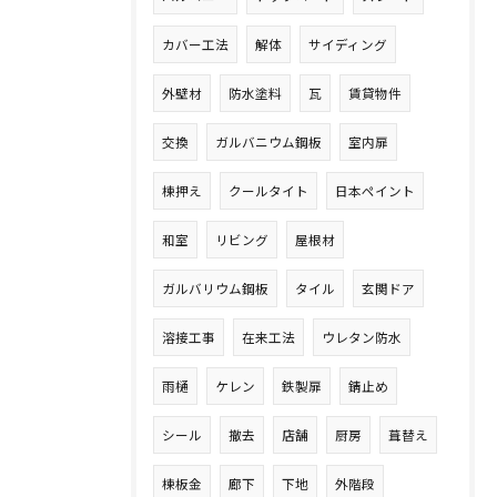
カバー工法
解体
サイディング
外壁材
防水塗料
瓦
賃貸物件
交換
ガルバニウム鋼板
室内扉
棟押え
クールタイト
日本ペイント
和室
リビング
屋根材
ガルバリウム鋼板
タイル
玄関ドア
溶接工事
在来工法
ウレタン防水
雨樋
ケレン
鉄製扉
錆止め
シール
撤去
店舗
厨房
葺替え
棟板金
廊下
下地
外階段