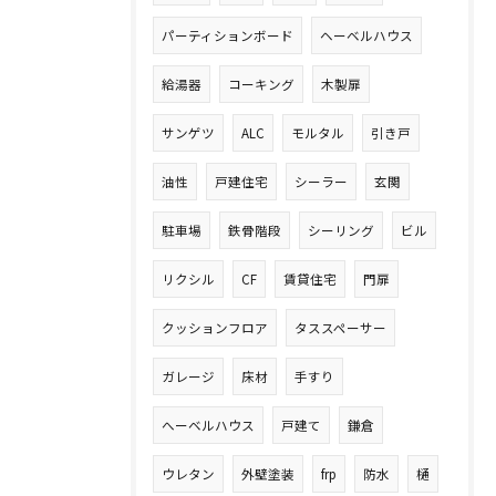
パーティションボード
ヘーベルハウス
給湯器
コーキング
木製扉
サンゲツ
ALC
モルタル
引き戸
油性
戸建住宅
シーラー
玄関
駐車場
鉄骨階段
シーリング
ビル
リクシル
CF
賃貸住宅
門扉
クッションフロア
タススペーサー
ガレージ
床材
手すり
へーベルハウス
戸建て
鎌倉
ウレタン
外壁塗装
frp
防水
樋