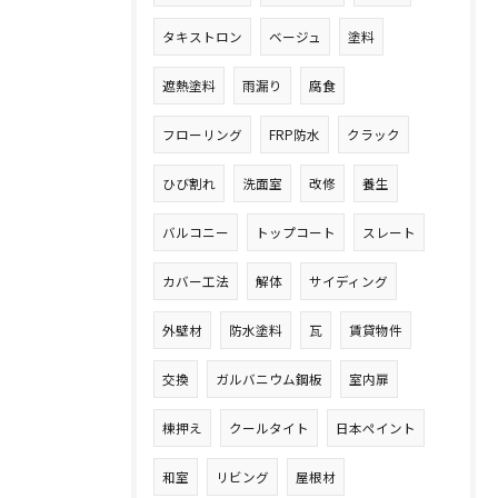
タキストロン
ベージュ
塗料
遮熱塗料
雨漏り
腐食
フローリング
FRP防水
クラック
ひび割れ
洗面室
改修
養生
バルコニー
トップコート
スレート
カバー工法
解体
サイディング
外壁材
防水塗料
瓦
賃貸物件
交換
ガルバニウム鋼板
室内扉
棟押え
クールタイト
日本ペイント
和室
リビング
屋根材