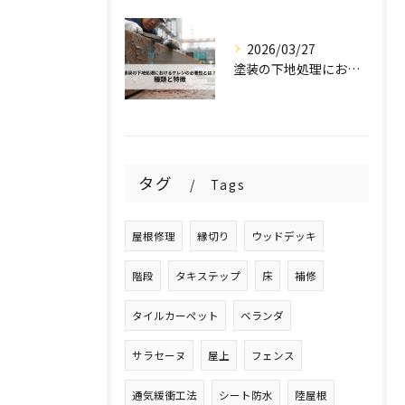
2026/03/27
塗装の下地処理におけるケレンの必要性とは？種類と特徴を解説！
タグ
Tags
屋根修理
縁切り
ウッドデッキ
階段
タキステップ
床
補修
タイルカーペット
ベランダ
サラセーヌ
屋上
フェンス
通気緩衝工法
シート防水
陸屋根