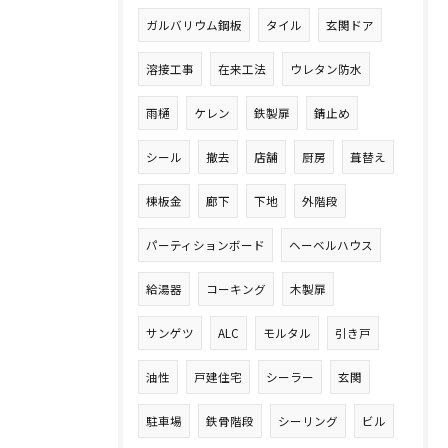
ガルバリウム鋼板
タイル
玄関ドア
溶接工事
在来工法
ウレタン防水
雨樋
ケレン
鉄製扉
錆止め
シール
撤去
店舗
厨房
葺替え
棟板金
廊下
下地
外階段
パーティションボード
ヘーベルハウス
給湯器
コーキング
木製扉
サンゲツ
ALC
モルタル
引き戸
油性
戸建住宅
シーラー
玄関
駐車場
鉄骨階段
シーリング
ビル