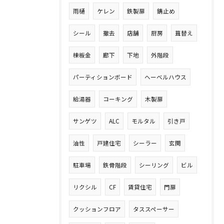
雨樋
ケレン
鉄製扉
錆止め
シール
撤去
店舗
厨房
葺替え
棟板金
廊下
下地
外階段
パーティションボード
ヘーベルハウス
給湯器
コーキング
木製扉
サンゲツ
ALC
モルタル
引き戸
油性
戸建住宅
シーラー
玄関
駐車場
鉄骨階段
シーリング
ビル
リクシル
CF
賃貸住宅
門扉
クッションフロア
タススペーサー