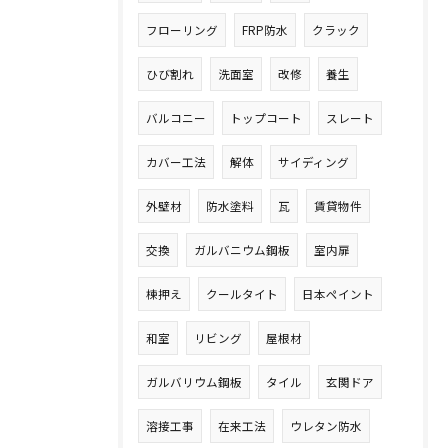
フローリング
FRP防水
クラック
ひび割れ
洗面室
改修
養生
バルコニー
トップコート
スレート
カバー工法
解体
サイディング
外壁材
防水塗料
瓦
賃貸物件
交換
ガルバニウム鋼板
室内扉
棟押え
クールタイト
日本ペイント
和室
リビング
屋根材
ガルバリウム鋼板
タイル
玄関ドア
溶接工事
在来工法
ウレタン防水