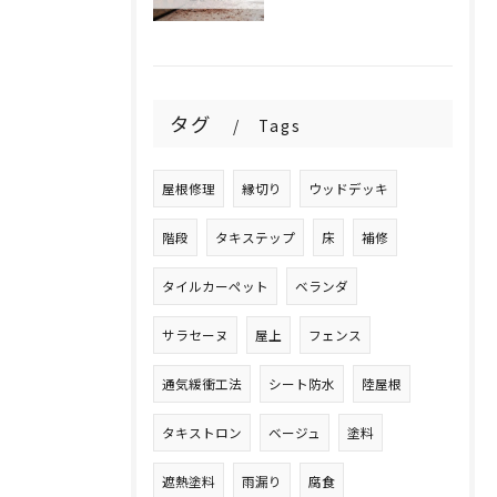
タグ
Tags
屋根修理
縁切り
ウッドデッキ
階段
タキステップ
床
補修
タイルカーペット
ベランダ
サラセーヌ
屋上
フェンス
通気緩衝工法
シート防水
陸屋根
タキストロン
ベージュ
塗料
遮熱塗料
雨漏り
腐食