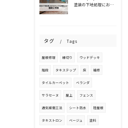
塗装の下地処理におけるケレンの必要性とは？種類と特徴を解説！
タグ
Tags
屋根修理
縁切り
ウッドデッキ
階段
タキステップ
床
補修
タイルカーペット
ベランダ
サラセーヌ
屋上
フェンス
通気緩衝工法
シート防水
陸屋根
タキストロン
ベージュ
塗料