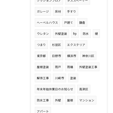
クッションフロア
タススペーサー
ガレージ
床材
手すり
へーベルハウス
戸建て
鎌倉
ウレタン
外壁塗装
frp
防水
樋
つまり
杉並区
エクステリア
東京都
日野市
横浜市
神奈川区
屋根塗装
雨戸
雨桶
外壁塗装工事
解体工事
川崎市
塗装
年末年始休業日のお知らせ
高津区
防水工事
外壁
屋根
マンション
アパート