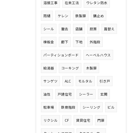
溶接工事
在来工法
ウレタン防水
雨樋
ケレン
鉄製扉
錆止め
シール
撤去
店舗
厨房
葺替え
棟板金
廊下
下地
外階段
パーティションボード
ヘーベルハウス
給湯器
コーキング
木製扉
サンゲツ
ALC
モルタル
引き戸
油性
戸建住宅
シーラー
玄関
駐車場
鉄骨階段
シーリング
ビル
リクシル
CF
賃貸住宅
門扉