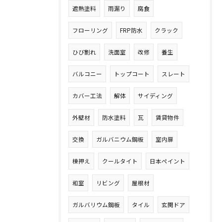
遮熱塗料
雨漏り
腐食
フローリング
FRP防水
クラック
ひび割れ
洗面室
改修
養生
バルコニー
トップコート
スレート
カバー工法
解体
サイディング
外壁材
防水塗料
瓦
賃貸物件
交換
ガルバニウム鋼板
室内扉
棟押え
クールタイト
日本ペイント
和室
リビング
屋根材
ガルバリウム鋼板
タイル
玄関ドア