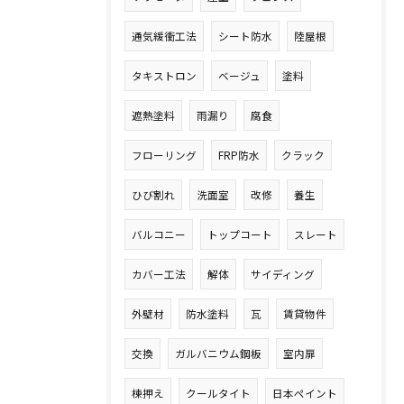
通気緩衝工法
シート防水
陸屋根
タキストロン
ベージュ
塗料
遮熱塗料
雨漏り
腐食
フローリング
FRP防水
クラック
ひび割れ
洗面室
改修
養生
バルコニー
トップコート
スレート
カバー工法
解体
サイディング
外壁材
防水塗料
瓦
賃貸物件
交換
ガルバニウム鋼板
室内扉
棟押え
クールタイト
日本ペイント