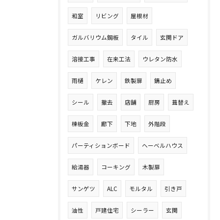
和室
リビング
屋根材
ガルバリウム鋼板
タイル
玄関ドア
溶接工事
在来工法
ウレタン防水
雨樋
ケレン
鉄製扉
錆止め
シール
撤去
店舗
厨房
葺替え
棟板金
廊下
下地
外階段
パーティションボード
ヘーベルハウス
給湯器
コーキング
木製扉
サンゲツ
ALC
モルタル
引き戸
油性
戸建住宅
シーラー
玄関