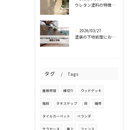
ウレタン塗料の特徴とは？密着性や光沢のメリットと注意点を解説！
2026/03/27
塗装の下地処理におけるケレンの必要性とは？種類と特徴を解説！
タグ
Tags
屋根修理
縁切り
ウッドデッキ
階段
タキステップ
床
補修
タイルカーペット
ベランダ
サラセーヌ
屋上
フェンス