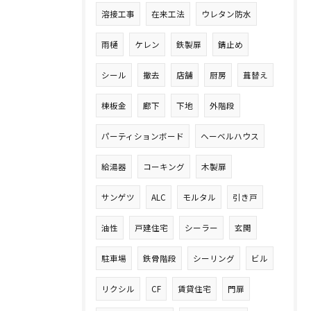
溶接工事
在来工法
ウレタン防水
雨樋
ケレン
鉄製扉
錆止め
シール
撤去
店舗
厨房
葺替え
棟板金
廊下
下地
外階段
パーティションボード
ヘーベルハウス
給湯器
コーキング
木製扉
サンゲツ
ALC
モルタル
引き戸
油性
戸建住宅
シーラー
玄関
駐車場
鉄骨階段
シーリング
ビル
リクシル
CF
賃貸住宅
門扉