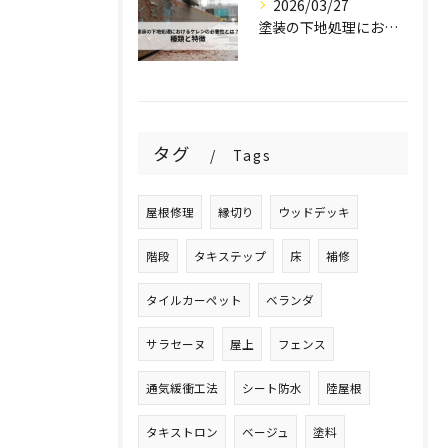
2026/03/27
塗装の下地処理におけるケレンの必要性とは？種類と特徴を解説！
タグ
Tags
屋根修理
縁切り
ウッドデッキ
階段
タキステップ
床
補修
タイルカーペット
ベランダ
サラセーヌ
屋上
フェンス
通気緩衝工法
シート防水
陸屋根
タキストロン
ベージュ
塗料