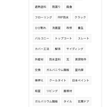
遮熱塗料
雨漏り
腐食
フローリング
FRP防水
クラック
ひび割れ
洗面室
改修
養生
バルコニー
トップコート
スレート
カバー工法
解体
サイディング
外壁材
防水塗料
瓦
賃貸物件
交換
ガルバニウム鋼板
室内扉
棟押え
クールタイト
日本ペイント
和室
リビング
屋根材
ガルバリウム鋼板
タイル
玄関ドア