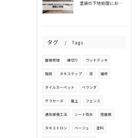
塗装の下地処理におけるケレンの必要性とは？種類と特徴を解説！
タグ
Tags
屋根修理
縁切り
ウッドデッキ
階段
タキステップ
床
補修
タイルカーペット
ベランダ
サラセーヌ
屋上
フェンス
通気緩衝工法
シート防水
陸屋根
タキストロン
ベージュ
塗料