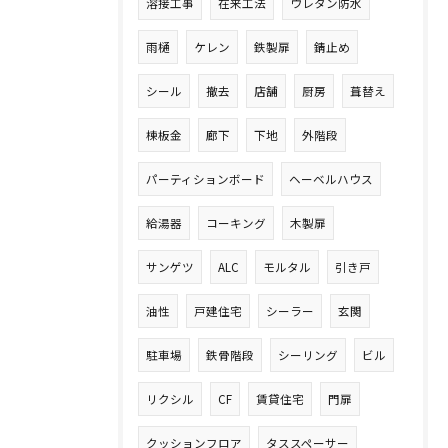
溶接工事
在来工法
ウレタン防水
雨樋
ケレン
鉄製扉
錆止め
シール
撤去
店舗
厨房
葺替え
棟板金
廊下
下地
外階段
パーティションボード
ヘーベルハウス
給湯器
コーキング
木製扉
サンゲツ
ALC
モルタル
引き戸
油性
戸建住宅
シーラー
玄関
駐車場
鉄骨階段
シーリング
ビル
リクシル
CF
賃貸住宅
門扉
クッションフロア
タススペーサー