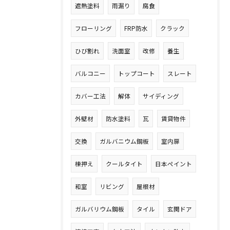
遮熱塗料
雨漏り
腐食
フローリング
FRP防水
クラック
ひび割れ
洗面室
改修
養生
バルコニー
トップコート
スレート
カバー工法
解体
サイディング
外壁材
防水塗料
瓦
賃貸物件
交換
ガルバニウム鋼板
室内扉
棟押え
クールタイト
日本ペイント
和室
リビング
屋根材
ガルバリウム鋼板
タイル
玄関ドア