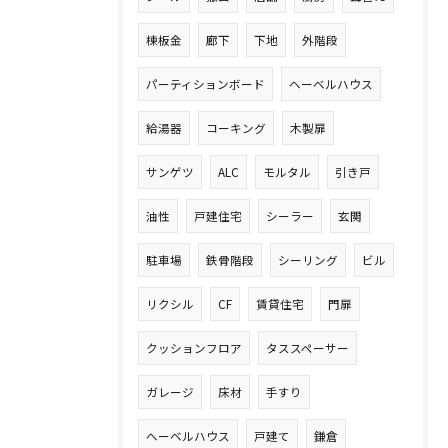
棟板金
廊下
下地
外階段
パーティションボード
ヘーベルハウス
給湯器
コーキング
木製扉
サンゲツ
ALC
モルタル
引き戸
油性
戸建住宅
シーラー
玄関
駐車場
鉄骨階段
シーリング
ビル
リクシル
CF
賃貸住宅
門扉
クッションフロア
タススペーサー
ガレージ
床材
手すり
へーベルハウス
戸建て
鎌倉