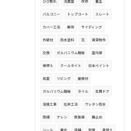
ひび割れ
洗面室
改修
養生
バルコニー
トップコート
スレート
カバー工法
解体
サイディング
外壁材
防水塗料
瓦
賃貸物件
交換
ガルバニウム鋼板
室内扉
棟押え
クールタイト
日本ペイント
和室
リビング
屋根材
ガルバリウム鋼板
タイル
玄関ドア
溶接工事
在来工法
ウレタン防水
雨樋
ケレン
鉄製扉
錆止め
シール
撤去
店舗
厨房
葺替え