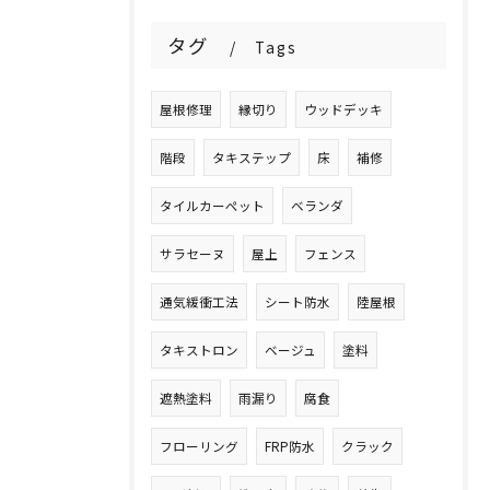
タグ
Tags
屋根修理
縁切り
ウッドデッキ
階段
タキステップ
床
補修
タイルカーペット
ベランダ
サラセーヌ
屋上
フェンス
通気緩衝工法
シート防水
陸屋根
タキストロン
ベージュ
塗料
遮熱塗料
雨漏り
腐食
フローリング
FRP防水
クラック