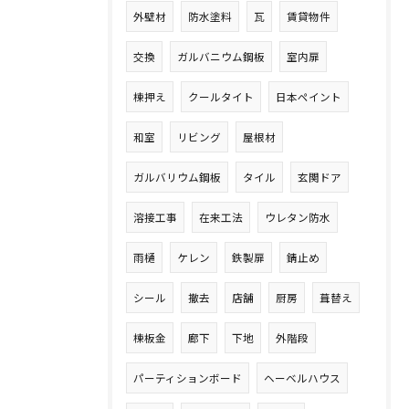
外壁材
防水塗料
瓦
賃貸物件
交換
ガルバニウム鋼板
室内扉
棟押え
クールタイト
日本ペイント
和室
リビング
屋根材
ガルバリウム鋼板
タイル
玄関ドア
溶接工事
在来工法
ウレタン防水
雨樋
ケレン
鉄製扉
錆止め
シール
撤去
店舗
厨房
葺替え
棟板金
廊下
下地
外階段
パーティションボード
ヘーベルハウス