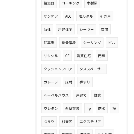
給湯器
コーキング
木製扉
サンゲツ
ALC
モルタル
引き戸
油性
戸建住宅
シーラー
玄関
駐車場
鉄骨階段
シーリング
ビル
リクシル
CF
賃貸住宅
門扉
クッションフロア
タススペーサー
ガレージ
床材
手すり
へーベルハウス
戸建て
鎌倉
ウレタン
外壁塗装
frp
防水
樋
つまり
杉並区
エクステリア