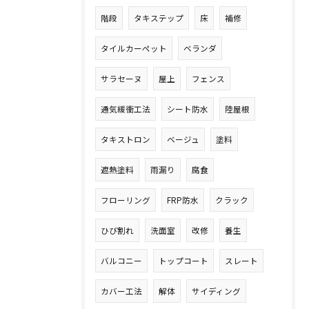
階段
タキステップ
床
補修
タイルカーペット
ベランダ
サラセーヌ
屋上
フェンス
通気緩衝工法
シート防水
陸屋根
タキストロン
ベージュ
塗料
遮熱塗料
雨漏り
腐食
フローリング
FRP防水
クラック
ひび割れ
洗面室
改修
養生
バルコニー
トップコート
スレート
カバー工法
解体
サイディング