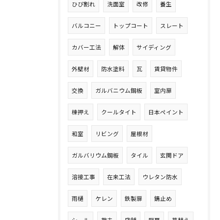
ひび割れ
洗面室
改修
養生
バルコニー
トップコート
スレート
カバー工法
解体
サイディング
外壁材
防水塗料
瓦
賃貸物件
交換
ガルバニウム鋼板
室内扉
棟押え
クールタイト
日本ペイント
和室
リビング
屋根材
ガルバリウム鋼板
タイル
玄関ドア
溶接工事
在来工法
ウレタン防水
雨樋
ケレン
鉄製扉
錆止め