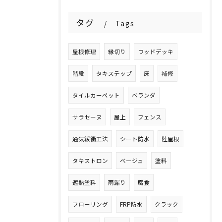
タグ
Tags
屋根修理
縁切り
ウッドデッキ
階段
タキステップ
床
補修
タイルカーペット
ベランダ
サラセーヌ
屋上
フェンス
通気緩衝工法
シート防水
陸屋根
タキストロン
ベージュ
塗料
遮熱塗料
雨漏り
腐食
フローリング
FRP防水
クラック