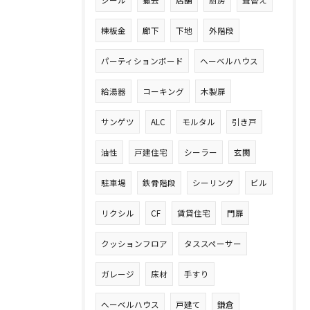
シール
撤去
店舗
厨房
葺替え
棟板金
廊下
下地
外階段
パーティションボード
ヘーベルハウス
給湯器
コーキング
木製扉
サンゲツ
ALC
モルタル
引き戸
油性
戸建住宅
シーラー
玄関
駐車場
鉄骨階段
シーリング
ビル
リクシル
CF
賃貸住宅
門扉
クッションフロア
タススペーサー
ガレージ
床材
手すり
へーベルハウス
戸建て
鎌倉