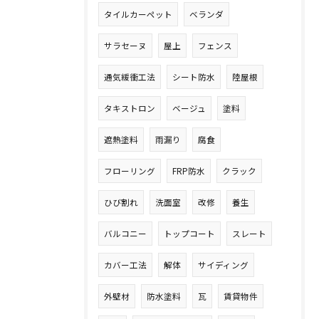
タイルカーペット
ベランダ
サラセーヌ
屋上
フェンス
通気緩衝工法
シート防水
陸屋根
タキストロン
ベージュ
塗料
遮熱塗料
雨漏り
腐食
フローリング
FRP防水
クラック
ひび割れ
洗面室
改修
養生
バルコニー
トップコート
スレート
カバー工法
解体
サイディング
外壁材
防水塗料
瓦
賃貸物件