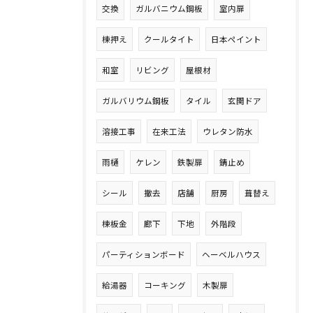
交換
ガルバニウム鋼板
室内扉
棟押え
クールタイト
日本ペイント
和室
リビング
屋根材
ガルバリウム鋼板
タイル
玄関ドア
溶接工事
在来工法
ウレタン防水
雨樋
ケレン
鉄製扉
錆止め
シール
撤去
店舗
厨房
葺替え
棟板金
廊下
下地
外階段
パーティションボード
ヘーベルハウス
給湯器
コーキング
木製扉