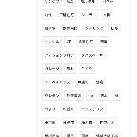
サンゲツ
ALC
モルタル
引き戸
油性
戸建住宅
シーラー
玄関
駐車場
鉄骨階段
シーリング
ビル
リクシル
CF
賃貸住宅
門扉
クッションフロア
タススペーサー
ガレージ
床材
手すり
へーベルハウス
戸建て
鎌倉
ウレタン
外壁塗装
frp
防水
樋
つまり
杉並区
エクステリア
東京都
日野市
横浜市
神奈川区
屋根塗装
雨戸
雨桶
外壁塗装工事