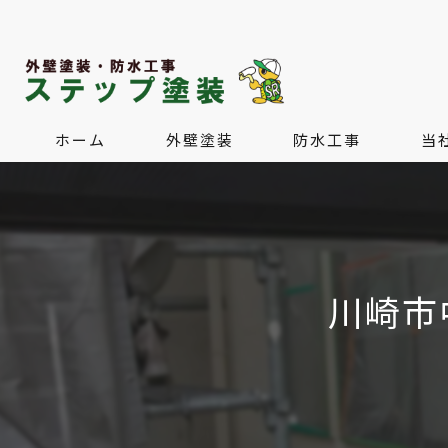
ホーム
外壁塗装
防水工事
当
屋根塗装・屋根葺き替え
水回
内装
川崎市
外構