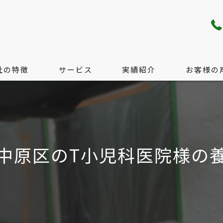
社の特徴
サービス
実績紹介
お客様の
り・配管工事
サービス
工事
料金の目安
中原区のT小児科医院様の
工事
無料現地調査のご案内