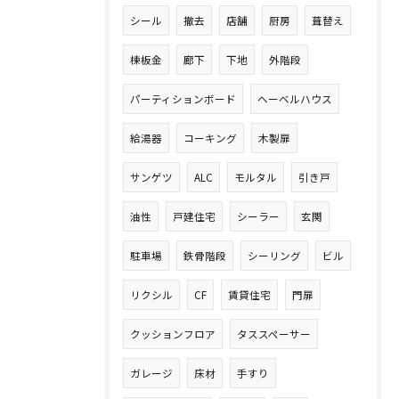
シール
撤去
店舗
厨房
葺替え
棟板金
廊下
下地
外階段
パーティションボード
ヘーベルハウス
給湯器
コーキング
木製扉
サンゲツ
ALC
モルタル
引き戸
油性
戸建住宅
シーラー
玄関
駐車場
鉄骨階段
シーリング
ビル
リクシル
CF
賃貸住宅
門扉
クッションフロア
タススペーサー
ガレージ
床材
手すり