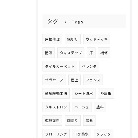
タグ
Tags
屋根修理
縁切り
ウッドデッキ
階段
タキステップ
床
補修
タイルカーペット
ベランダ
サラセーヌ
屋上
フェンス
通気緩衝工法
シート防水
陸屋根
タキストロン
ベージュ
塗料
遮熱塗料
雨漏り
腐食
フローリング
FRP防水
クラック