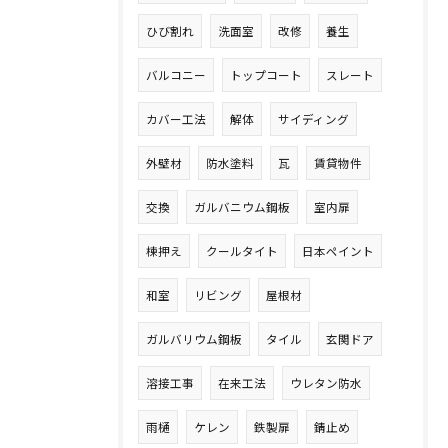
ひび割れ
洗面室
改修
養生
バルコニー
トップコート
スレート
カバー工法
解体
サイディング
外壁材
防水塗料
瓦
賃貸物件
交換
ガルバニウム鋼板
室内扉
棟押え
クールタイト
日本ペイント
和室
リビング
屋根材
ガルバリウム鋼板
タイル
玄関ドア
溶接工事
在来工法
ウレタン防水
雨樋
ケレン
鉄製扉
錆止め