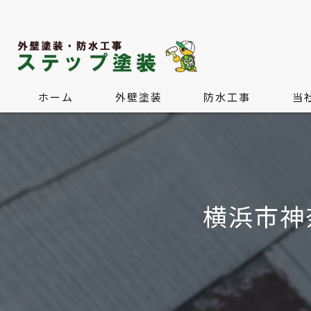
ホーム
外壁塗装
防水工事
当
屋根塗装・屋根葺き替え
水回
内装
横浜市神
外構