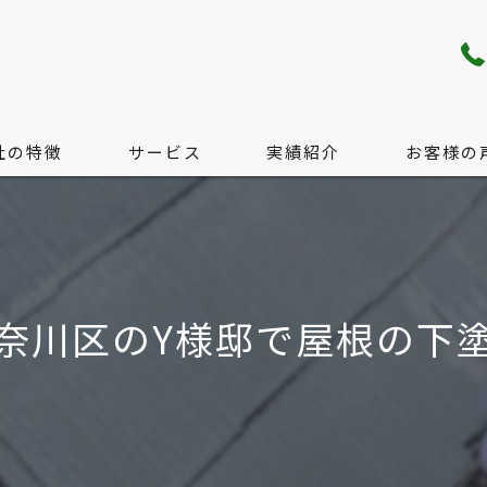
社の特徴
サービス
実績紹介
お客様の
り・配管工事
サービス
工事
料金の目安
奈川区のY様邸で屋根の下
工事
無料現地調査のご案内