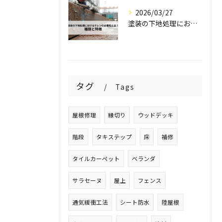
2026/03/27
塗装の下地処理におけるケレンの必要性とは？種類と特徴を解説！
タグ
Tags
屋根修理
縁切り
ウッドデッキ
階段
タキステップ
床
補修
タイルカーペット
ベランダ
サラセーヌ
屋上
フェンス
通気緩衝工法
シート防水
陸屋根