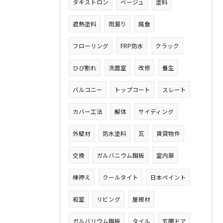
タキストロン
ベージュ
塗料
遮熱塗料
雨漏り
腐食
フローリング
FRP防水
クラック
ひび割れ
洗面室
改修
養生
バルコニー
トップコート
スレート
カバー工法
解体
サイディング
外壁材
防水塗料
瓦
賃貸物件
交換
ガルバニウム鋼板
室内扉
棟押え
クールタイト
日本ペイント
和室
リビング
屋根材
ガルバリウム鋼板
タイル
玄関ドア