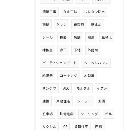
溶接工事
在来工法
ウレタン防水
雨樋
ケレン
鉄製扉
錆止め
シール
撤去
店舗
厨房
葺替え
棟板金
廊下
下地
外階段
パーティションボード
ヘーベルハウス
給湯器
コーキング
木製扉
サンゲツ
ALC
モルタル
引き戸
油性
戸建住宅
シーラー
玄関
駐車場
鉄骨階段
シーリング
ビル
リクシル
CF
賃貸住宅
門扉