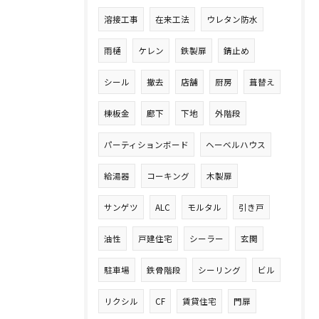
溶接工事
在来工法
ウレタン防水
雨樋
ケレン
鉄製扉
錆止め
シール
撤去
店舗
厨房
葺替え
棟板金
廊下
下地
外階段
パーティションボード
ヘーベルハウス
給湯器
コーキング
木製扉
サンゲツ
ALC
モルタル
引き戸
油性
戸建住宅
シーラー
玄関
駐車場
鉄骨階段
シーリング
ビル
リクシル
CF
賃貸住宅
門扉