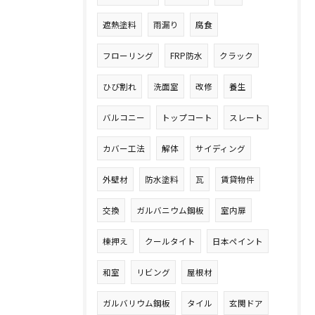
遮熱塗料
雨漏り
腐食
フローリング
FRP防水
クラック
ひび割れ
洗面室
改修
養生
バルコニー
トップコート
スレート
カバー工法
解体
サイディング
外壁材
防水塗料
瓦
賃貸物件
交換
ガルバニウム鋼板
室内扉
棟押え
クールタイト
日本ペイント
和室
リビング
屋根材
ガルバリウム鋼板
タイル
玄関ドア