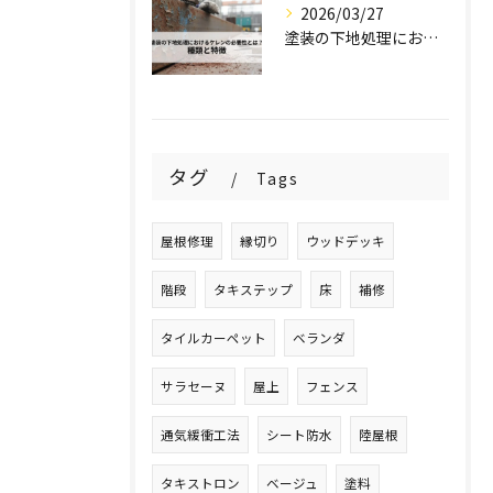
2026/03/27
塗装の下地処理におけるケレンの必要性とは？種類と特徴を解説！
タグ
Tags
屋根修理
縁切り
ウッドデッキ
階段
タキステップ
床
補修
タイルカーペット
ベランダ
サラセーヌ
屋上
フェンス
通気緩衝工法
シート防水
陸屋根
タキストロン
ベージュ
塗料