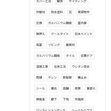
カバー工法
解体
サイディング
外壁材
防水塗料
瓦
賃貸物件
交換
ガルバニウム鋼板
室内扉
棟押え
クールタイト
日本ペイント
和室
リビング
屋根材
ガルバリウム鋼板
タイル
玄関ドア
溶接工事
在来工法
ウレタン防水
雨樋
ケレン
鉄製扉
錆止め
シール
撤去
店舗
厨房
葺替え
棟板金
廊下
下地
外階段
パーティションボード
ヘーベルハウス