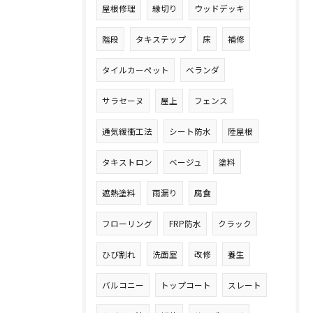
屋根修理
縁切り
ウッドデッキ
階段
タキステップ
床
補修
タイルカーペット
ベランダ
サラセーヌ
屋上
フェンス
通気緩衝工法
シート防水
陸屋根
タキストロン
ベージュ
塗料
遮熱塗料
雨漏り
腐食
フローリング
FRP防水
クラック
ひび割れ
洗面室
改修
養生
バルコニー
トップコート
スレート