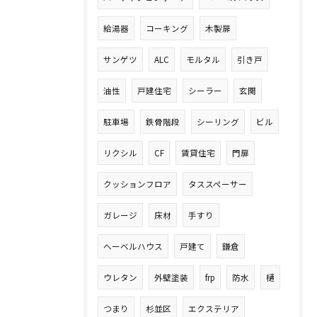
給湯器
コーキング
木製扉
サンゲツ
ALC
モルタル
引き戸
油性
戸建住宅
シーラー
玄関
駐車場
鉄骨階段
シーリング
ビル
リクシル
CF
賃貸住宅
門扉
クッションフロア
タススペーサー
ガレージ
床材
手すり
へーベルハウス
戸建て
鎌倉
ウレタン
外壁塗装
frp
防水
樋
つまり
杉並区
エクステリア