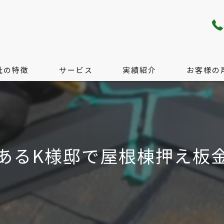
社の特徴
サービス
実績紹介
お客様の
り・配管工事
サービス
工事
料金の目安
あるK様邸で屋根棟押え板
工事
無料現地調査のご案内