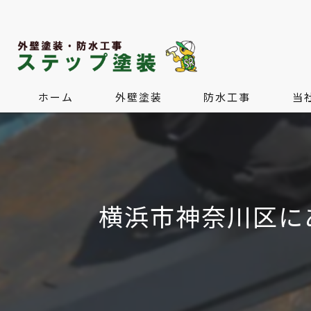
ホーム
外壁塗装
防水工事
当
屋根塗装・屋根葺き替え
水回
内装
横浜市神奈川区に
外構