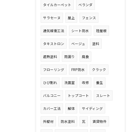
タイルカーペット
ベランダ
サラセーヌ
屋上
フェンス
通気緩衝工法
シート防水
陸屋根
タキストロン
ベージュ
塗料
遮熱塗料
雨漏り
腐食
フローリング
FRP防水
クラック
ひび割れ
洗面室
改修
養生
バルコニー
トップコート
スレート
カバー工法
解体
サイディング
外壁材
防水塗料
瓦
賃貸物件