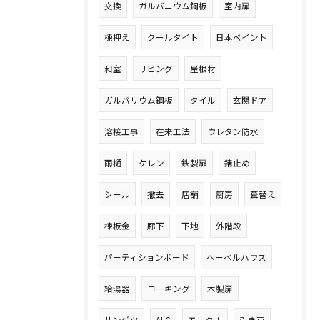
交換
ガルバニウム鋼板
室内扉
棟押え
クールタイト
日本ペイント
和室
リビング
屋根材
ガルバリウム鋼板
タイル
玄関ドア
溶接工事
在来工法
ウレタン防水
雨樋
ケレン
鉄製扉
錆止め
シール
撤去
店舗
厨房
葺替え
棟板金
廊下
下地
外階段
パーティションボード
ヘーベルハウス
給湯器
コーキング
木製扉
サンゲツ
ALC
モルタル
引き戸