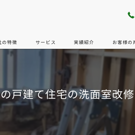
社の特徴
サービス
実績紹介
お客様の
り・配管工事
サービス
工事
料金の目安
くの戸建て住宅の洗面室改修
工事
無料現地調査のご案内