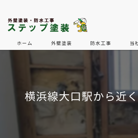
ホーム
外壁塗装
防水工事
当
屋根塗装・屋根葺き替え
水回
内装
横浜線大口駅から近
外構