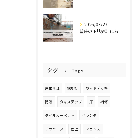
2026/03/27
塗装の下地処理におけるケレンの必要性とは？種類と特徴を解説！
タグ
Tags
屋根修理
縁切り
ウッドデッキ
階段
タキステップ
床
補修
タイルカーペット
ベランダ
サラセーヌ
屋上
フェンス