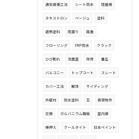
通気緩衝工法
シート防水
陸屋根
タキストロン
ベージュ
塗料
遮熱塗料
雨漏り
腐食
フローリング
FRP防水
クラック
ひび割れ
洗面室
改修
養生
バルコニー
トップコート
スレート
カバー工法
解体
サイディング
外壁材
防水塗料
瓦
賃貸物件
交換
ガルバニウム鋼板
室内扉
棟押え
クールタイト
日本ペイント