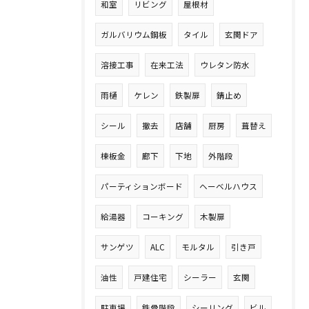
和室
リビング
屋根材
ガルバリウム鋼板
タイル
玄関ドア
溶接工事
在来工法
ウレタン防水
雨樋
ケレン
鉄製扉
錆止め
シール
撤去
店舗
厨房
葺替え
棟板金
廊下
下地
外階段
パーティションボード
ヘーベルハウス
給湯器
コーキング
木製扉
サンゲツ
ALC
モルタル
引き戸
油性
戸建住宅
シーラー
玄関
駐車場
鉄骨階段
シーリング
ビル