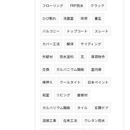
フローリング
FRP防水
クラック
ひび割れ
洗面室
改修
養生
バルコニー
トップコート
スレート
カバー工法
解体
サイディング
外壁材
防水塗料
瓦
賃貸物件
交換
ガルバニウム鋼板
室内扉
棟押え
クールタイト
日本ペイント
和室
リビング
屋根材
ガルバリウム鋼板
タイル
玄関ドア
溶接工事
在来工法
ウレタン防水