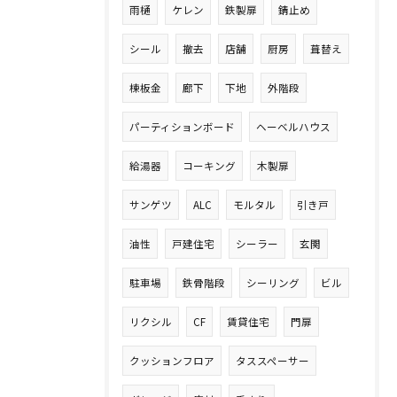
雨樋
ケレン
鉄製扉
錆止め
シール
撤去
店舗
厨房
葺替え
棟板金
廊下
下地
外階段
パーティションボード
ヘーベルハウス
給湯器
コーキング
木製扉
サンゲツ
ALC
モルタル
引き戸
油性
戸建住宅
シーラー
玄関
駐車場
鉄骨階段
シーリング
ビル
リクシル
CF
賃貸住宅
門扉
クッションフロア
タススペーサー