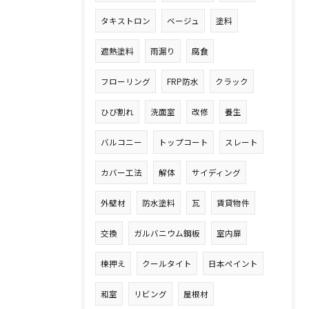
タキストロン
ベージュ
塗料
遮熱塗料
雨漏り
腐食
フローリング
FRP防水
クラック
ひび割れ
洗面室
改修
養生
バルコニー
トップコート
スレート
カバー工法
解体
サイディング
外壁材
防水塗料
瓦
賃貸物件
交換
ガルバニウム鋼板
室内扉
棟押え
クールタイト
日本ペイント
和室
リビング
屋根材