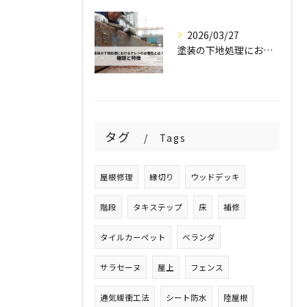
2026/03/27
塗装の下地処理におけるケレンの必要性とは？種類と特徴を解説！
タグ
Tags
屋根修理
縁切り
ウッドデッキ
階段
タキステップ
床
補修
タイルカーペット
ベランダ
サラセーヌ
屋上
フェンス
通気緩衝工法
シート防水
陸屋根