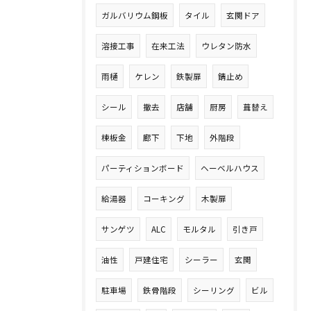
ガルバリウム鋼板
タイル
玄関ドア
溶接工事
在来工法
ウレタン防水
雨樋
ケレン
鉄製扉
錆止め
シール
撤去
店舗
厨房
葺替え
棟板金
廊下
下地
外階段
パーティションボード
ヘーベルハウス
給湯器
コーキング
木製扉
サンゲツ
ALC
モルタル
引き戸
油性
戸建住宅
シーラー
玄関
駐車場
鉄骨階段
シーリング
ビル