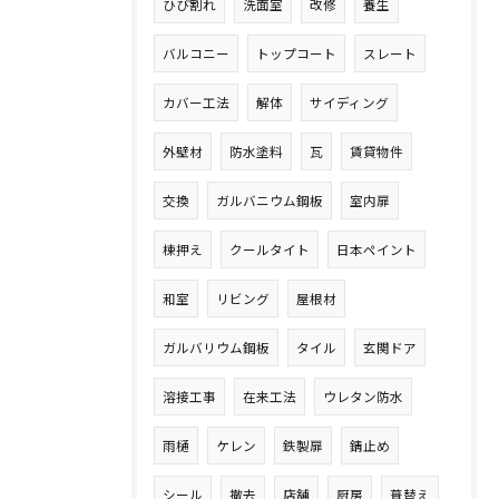
ひび割れ
洗面室
改修
養生
バルコニー
トップコート
スレート
カバー工法
解体
サイディング
外壁材
防水塗料
瓦
賃貸物件
交換
ガルバニウム鋼板
室内扉
棟押え
クールタイト
日本ペイント
和室
リビング
屋根材
ガルバリウム鋼板
タイル
玄関ドア
溶接工事
在来工法
ウレタン防水
雨樋
ケレン
鉄製扉
錆止め
シール
撤去
店舗
厨房
葺替え