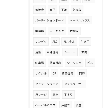
棟板金
廊下
下地
外階段
パーティションボード
ヘーベルハウス
給湯器
コーキング
木製扉
サンゲツ
ALC
モルタル
引き戸
油性
戸建住宅
シーラー
玄関
駐車場
鉄骨階段
シーリング
ビル
リクシル
CF
賃貸住宅
門扉
クッションフロア
タススペーサー
ガレージ
床材
手すり
へーベルハウス
戸建て
鎌倉