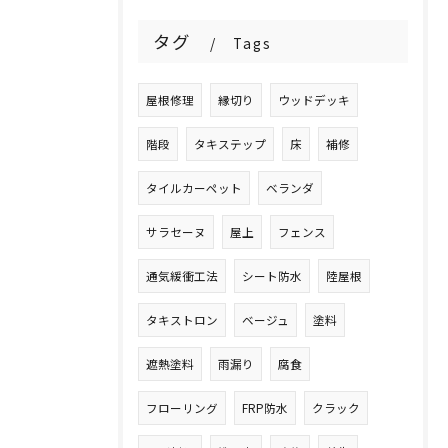
タグ
Tags
屋根修理
縁切り
ウッドデッキ
階段
タキステップ
床
補修
タイルカーペット
ベランダ
サラセーヌ
屋上
フェンス
通気緩衝工法
シート防水
陸屋根
タキストロン
ベージュ
塗料
遮熱塗料
雨漏り
腐食
フローリング
FRP防水
クラック