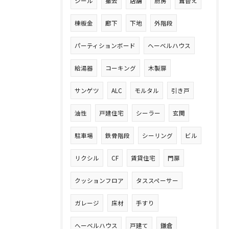
シール
撤去
店舗
厨房
葺替え
棟板金
廊下
下地
外階段
パーティションボード
ヘーベルハウス
給湯器
コーキング
木製扉
サンゲツ
ALC
モルタル
引き戸
油性
戸建住宅
シーラー
玄関
駐車場
鉄骨階段
シーリング
ビル
リクシル
CF
賃貸住宅
門扉
クッションフロア
タススペーサー
ガレージ
床材
手すり
へーベルハウス
戸建て
鎌倉