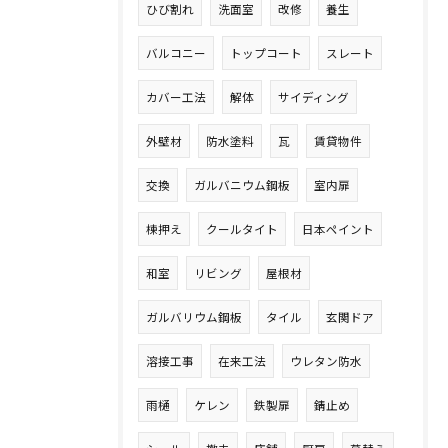
ひび割れ
洗面室
改修
養生
バルコニー
トップコート
スレート
カバー工法
解体
サイディング
外壁材
防水塗料
瓦
賃貸物件
交換
ガルバニウム鋼板
室内扉
棟押え
クールタイト
日本ペイント
和室
リビング
屋根材
ガルバリウム鋼板
タイル
玄関ドア
溶接工事
在来工法
ウレタン防水
雨樋
ケレン
鉄製扉
錆止め