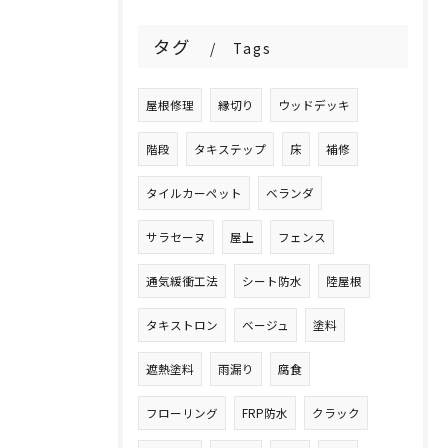
タグ
Tags
屋根修理
縁切り
ウッドデッキ
階段
タキステップ
床
補修
タイルカーペット
ベランダ
サラセーヌ
屋上
フェンス
通気緩衝工法
シート防水
陸屋根
タキストロン
ベージュ
塗料
遮熱塗料
雨漏り
腐食
フローリング
FRP防水
クラック