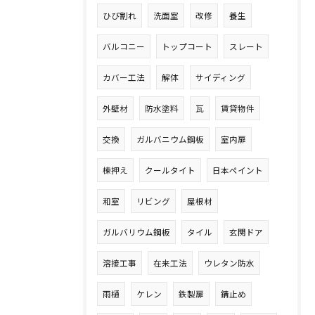
ひび割れ
洗面室
改修
養生
バルコニー
トップコート
スレート
カバー工法
解体
サイディング
外壁材
防水塗料
瓦
賃貸物件
交換
ガルバニウム鋼板
室内扉
棟押え
クールタイト
日本ペイント
和室
リビング
屋根材
ガルバリウム鋼板
タイル
玄関ドア
溶接工事
在来工法
ウレタン防水
雨樋
ケレン
鉄製扉
錆止め