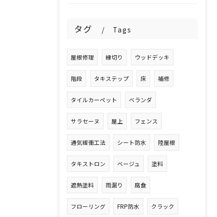
タグ
Tags
屋根修理
縁切り
ウッドデッキ
階段
タキステップ
床
補修
タイルカーペット
ベランダ
サラセーヌ
屋上
フェンス
通気緩衝工法
シート防水
陸屋根
タキストロン
ベージュ
塗料
遮熱塗料
雨漏り
腐食
フローリング
FRP防水
クラック