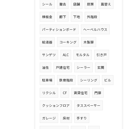
シール
撤去
店舗
厨房
葺替え
棟板金
廊下
下地
外階段
パーティションボード
ヘーベルハウス
給湯器
コーキング
木製扉
サンゲツ
ALC
モルタル
引き戸
油性
戸建住宅
シーラー
玄関
駐車場
鉄骨階段
シーリング
ビル
リクシル
CF
賃貸住宅
門扉
クッションフロア
タススペーサー
ガレージ
床材
手すり