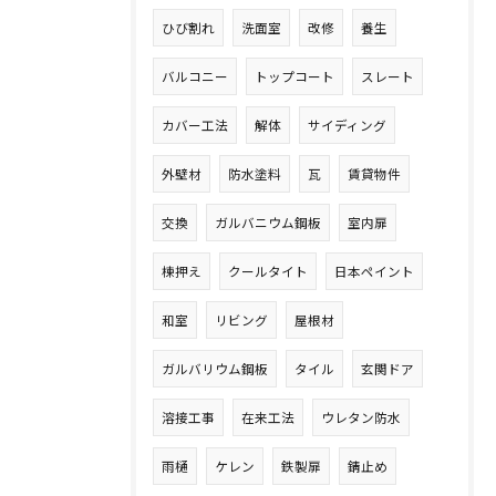
ひび割れ
洗面室
改修
養生
バルコニー
トップコート
スレート
カバー工法
解体
サイディング
外壁材
防水塗料
瓦
賃貸物件
交換
ガルバニウム鋼板
室内扉
棟押え
クールタイト
日本ペイント
和室
リビング
屋根材
ガルバリウム鋼板
タイル
玄関ドア
溶接工事
在来工法
ウレタン防水
雨樋
ケレン
鉄製扉
錆止め