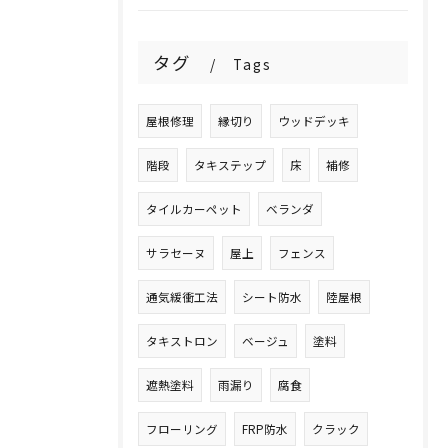
タグ
Tags
屋根修理
縁切り
ウッドデッキ
階段
タキステップ
床
補修
タイルカーペット
ベランダ
サラセーヌ
屋上
フェンス
通気緩衝工法
シート防水
陸屋根
タキストロン
ベージュ
塗料
遮熱塗料
雨漏り
腐食
フローリング
FRP防水
クラック