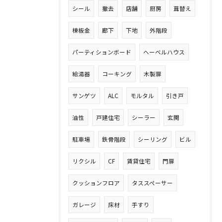
シール
撤去
店舗
厨房
葺替え
棟板金
廊下
下地
外階段
パーティションボード
ヘーベルハウス
給湯器
コーキング
木製扉
サンゲツ
ALC
モルタル
引き戸
油性
戸建住宅
シーラー
玄関
駐車場
鉄骨階段
シーリング
ビル
リクシル
CF
賃貸住宅
門扉
クッションフロア
タススペーサー
ガレージ
床材
手すり