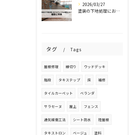
2026/03/27
塗装の下地処理におけるケレンの必要性とは？種類と特徴を解説！
タグ
Tags
屋根修理
縁切り
ウッドデッキ
階段
タキステップ
床
補修
タイルカーペット
ベランダ
サラセーヌ
屋上
フェンス
通気緩衝工法
シート防水
陸屋根
タキストロン
ベージュ
塗料