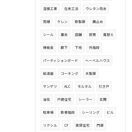
溶接工事
在来工法
ウレタン防水
雨樋
ケレン
鉄製扉
錆止め
シール
撤去
店舗
厨房
葺替え
棟板金
廊下
下地
外階段
パーティションボード
ヘーベルハウス
給湯器
コーキング
木製扉
サンゲツ
ALC
モルタル
引き戸
油性
戸建住宅
シーラー
玄関
駐車場
鉄骨階段
シーリング
ビル
リクシル
CF
賃貸住宅
門扉