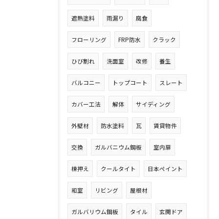
遮熱塗料
雨漏り
腐食
フローリング
FRP防水
クラック
ひび割れ
洗面室
改修
養生
バルコニー
トップコート
スレート
カバー工法
解体
サイディング
外壁材
防水塗料
瓦
賃貸物件
交換
ガルバニウム鋼板
室内扉
棟押え
クールタイト
日本ペイント
和室
リビング
屋根材
ガルバリウム鋼板
タイル
玄関ドア