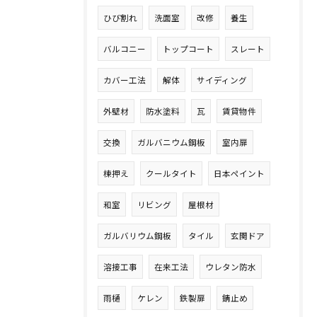
ひび割れ
洗面室
改修
養生
バルコニー
トップコート
スレート
カバー工法
解体
サイディング
外壁材
防水塗料
瓦
賃貸物件
交換
ガルバニウム鋼板
室内扉
棟押え
クールタイト
日本ペイント
和室
リビング
屋根材
ガルバリウム鋼板
タイル
玄関ドア
溶接工事
在来工法
ウレタン防水
雨樋
ケレン
鉄製扉
錆止め