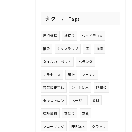
タグ
Tags
屋根修理
縁切り
ウッドデッキ
階段
タキステップ
床
補修
タイルカーペット
ベランダ
サラセーヌ
屋上
フェンス
通気緩衝工法
シート防水
陸屋根
タキストロン
ベージュ
塗料
遮熱塗料
雨漏り
腐食
フローリング
FRP防水
クラック