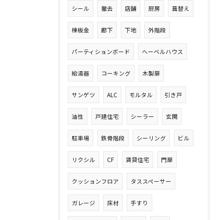
シール
撤去
店舗
厨房
葺替え
棟板金
廊下
下地
外階段
パーティションボード
ヘーベルハウス
給湯器
コーキング
木製扉
サンゲツ
ALC
モルタル
引き戸
油性
戸建住宅
シーラー
玄関
駐車場
鉄骨階段
シーリング
ビル
リクシル
CF
賃貸住宅
門扉
クッションフロア
タススペーサー
ガレージ
床材
手すり