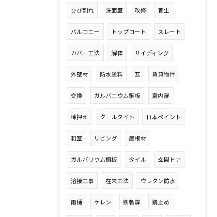
ひび割れ
洗面室
改修
養生
バルコニー
トップコート
スレート
カバー工法
解体
サイディング
外壁材
防水塗料
瓦
賃貸物件
交換
ガルバニウム鋼板
室内扉
棟押え
クールタイト
日本ペイント
和室
リビング
屋根材
ガルバリウム鋼板
タイル
玄関ドア
溶接工事
在来工法
ウレタン防水
雨樋
ケレン
鉄製扉
錆止め