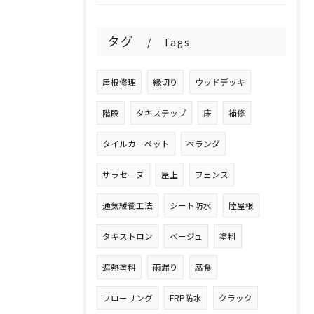
タグ
Tags
屋根修理
縁切り
ウッドデッキ
階段
タキステップ
床
補修
タイルカーペット
ベランダ
サラセーヌ
屋上
フェンス
通気緩衝工法
シート防水
陸屋根
タキストロン
ベージュ
塗料
遮熱塗料
雨漏り
腐食
フローリング
FRP防水
クラック