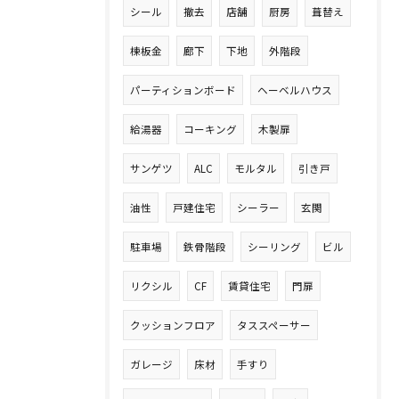
シール
撤去
店舗
厨房
葺替え
棟板金
廊下
下地
外階段
パーティションボード
ヘーベルハウス
給湯器
コーキング
木製扉
サンゲツ
ALC
モルタル
引き戸
油性
戸建住宅
シーラー
玄関
駐車場
鉄骨階段
シーリング
ビル
リクシル
CF
賃貸住宅
門扉
クッションフロア
タススペーサー
ガレージ
床材
手すり