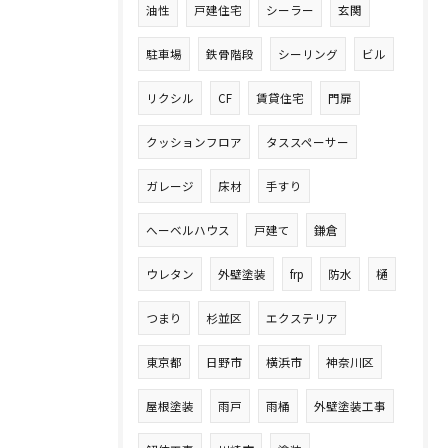
油性
戸建住宅
シーラー
玄関
駐車場
鉄骨階段
シーリング
ビル
リクシル
CF
賃貸住宅
門扉
クッションフロア
タススペーサー
ガレージ
床材
手すり
へーベルハウス
戸建て
鎌倉
ウレタン
外壁塗装
frp
防水
樋
つまり
杉並区
エクステリア
東京都
日野市
横浜市
神奈川区
屋根塗装
雨戸
雨桶
外壁塗装工事