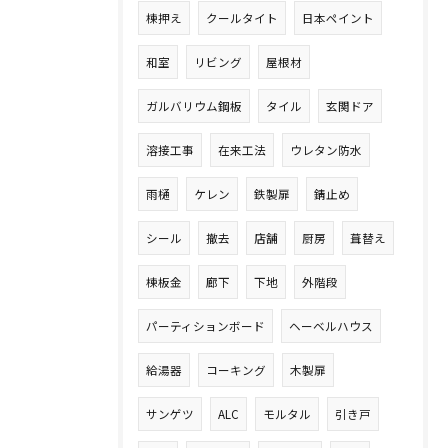
棟押え
クールタイト
日本ペイント
和室
リビング
屋根材
ガルバリウム鋼板
タイル
玄関ドア
溶接工事
在来工法
ウレタン防水
雨樋
ケレン
鉄製扉
錆止め
シール
撤去
店舗
厨房
葺替え
棟板金
廊下
下地
外階段
パーティションボード
ヘーベルハウス
給湯器
コーキング
木製扉
サンゲツ
ALC
モルタル
引き戸