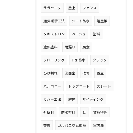
サラセーヌ
屋上
フェンス
通気緩衝工法
シート防水
陸屋根
タキストロン
ベージュ
塗料
遮熱塗料
雨漏り
腐食
フローリング
FRP防水
クラック
ひび割れ
洗面室
改修
養生
バルコニー
トップコート
スレート
カバー工法
解体
サイディング
外壁材
防水塗料
瓦
賃貸物件
交換
ガルバニウム鋼板
室内扉