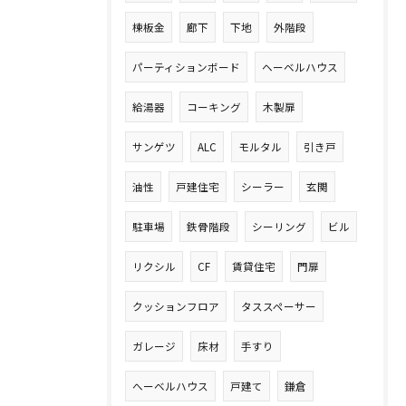
棟板金
廊下
下地
外階段
パーティションボード
ヘーベルハウス
給湯器
コーキング
木製扉
サンゲツ
ALC
モルタル
引き戸
油性
戸建住宅
シーラー
玄関
駐車場
鉄骨階段
シーリング
ビル
リクシル
CF
賃貸住宅
門扉
クッションフロア
タススペーサー
ガレージ
床材
手すり
へーベルハウス
戸建て
鎌倉