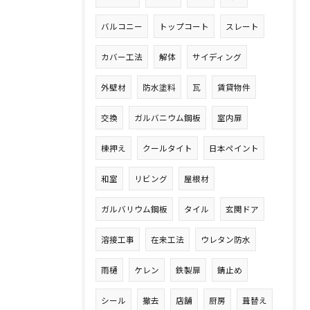
バルコニー
トップコート
スレート
カバー工法
解体
サイディング
外壁材
防水塗料
瓦
賃貸物件
交換
ガルバニウム鋼板
室内扉
棟押え
クールタイト
日本ペイント
和室
リビング
屋根材
ガルバリウム鋼板
タイル
玄関ドア
溶接工事
在来工法
ウレタン防水
雨樋
ケレン
鉄製扉
錆止め
シール
撤去
店舗
厨房
葺替え