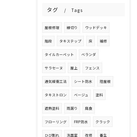
タグ
Tags
屋根修理
縁切り
ウッドデッキ
階段
タキステップ
床
補修
タイルカーペット
ベランダ
サラセーヌ
屋上
フェンス
通気緩衝工法
シート防水
陸屋根
タキストロン
ベージュ
塗料
遮熱塗料
雨漏り
腐食
フローリング
FRP防水
クラック
ひび割れ
洗面室
改修
養生