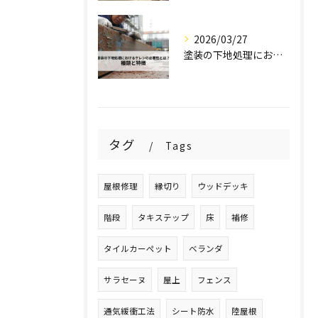
2026/03/27
塗装の下地処理におけるケレンの必要性とは？種類と特徴を解説！
タグ
Tags
屋根修理
縁切り
ウッドデッキ
階段
タキステップ
床
補修
タイルカーペット
ベランダ
サラセーヌ
屋上
フェンス
通気緩衝工法
シート防水
陸屋根