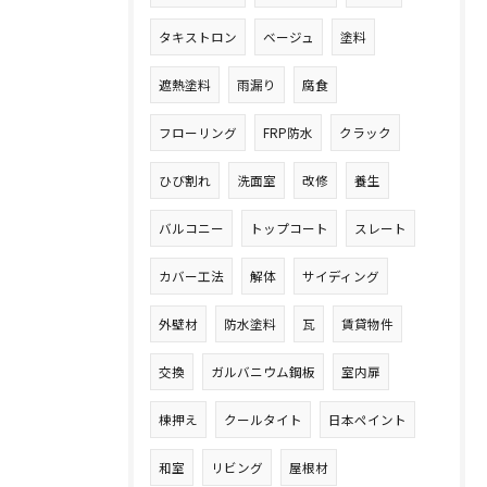
タキストロン
ベージュ
塗料
遮熱塗料
雨漏り
腐食
フローリング
FRP防水
クラック
ひび割れ
洗面室
改修
養生
バルコニー
トップコート
スレート
カバー工法
解体
サイディング
外壁材
防水塗料
瓦
賃貸物件
交換
ガルバニウム鋼板
室内扉
棟押え
クールタイト
日本ペイント
和室
リビング
屋根材