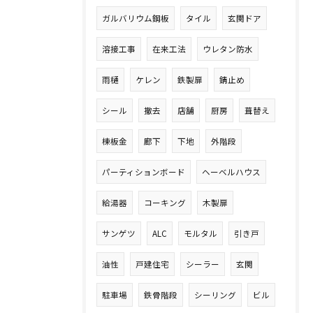
ガルバリウム鋼板
タイル
玄関ドア
溶接工事
在来工法
ウレタン防水
雨樋
ケレン
鉄製扉
錆止め
シール
撤去
店舗
厨房
葺替え
棟板金
廊下
下地
外階段
パーティションボード
ヘーベルハウス
給湯器
コーキング
木製扉
サンゲツ
ALC
モルタル
引き戸
油性
戸建住宅
シーラー
玄関
駐車場
鉄骨階段
シーリング
ビル