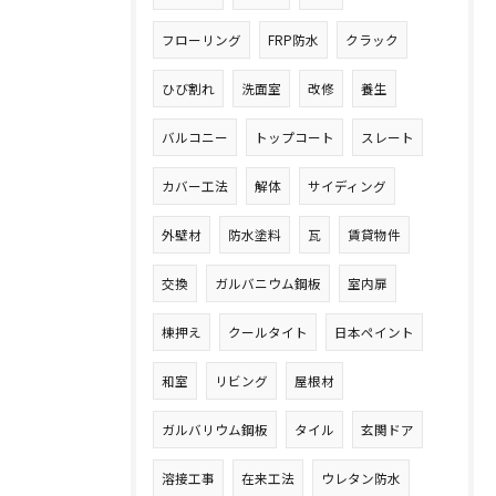
フローリング
FRP防水
クラック
ひび割れ
洗面室
改修
養生
バルコニー
トップコート
スレート
カバー工法
解体
サイディング
外壁材
防水塗料
瓦
賃貸物件
交換
ガルバニウム鋼板
室内扉
棟押え
クールタイト
日本ペイント
和室
リビング
屋根材
ガルバリウム鋼板
タイル
玄関ドア
溶接工事
在来工法
ウレタン防水