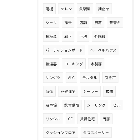
雨樋
ケレン
鉄製扉
錆止め
シール
撤去
店舗
厨房
葺替え
棟板金
廊下
下地
外階段
パーティションボード
ヘーベルハウス
給湯器
コーキング
木製扉
サンゲツ
ALC
モルタル
引き戸
油性
戸建住宅
シーラー
玄関
駐車場
鉄骨階段
シーリング
ビル
リクシル
CF
賃貸住宅
門扉
クッションフロア
タススペーサー