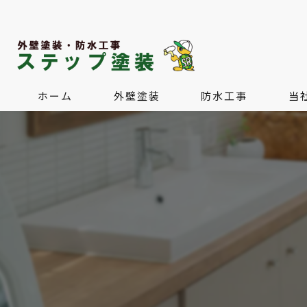
ホーム
外壁塗装
防水工事
当
屋根塗装・屋根葺き替え
水回
内装
外構